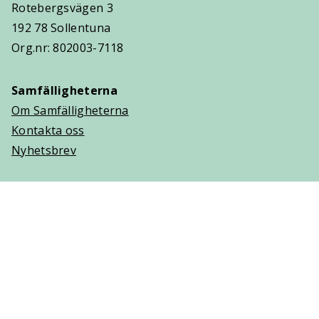
Rotebergsvägen 3
192 78 Sollentuna
Org.nr: 802003-7118
Samfälligheterna
Om Samfälligheterna
Kontakta oss
Nyhetsbrev
Trygghetsavtal
Om Villaägarna
Om Trygghetsavtal
Teckna Trygghetsavtal
Vanliga frågor (FAQ)
Logga in
Cookies
Personuppgifter