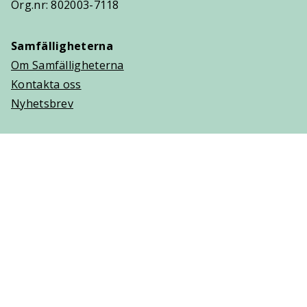
Org.nr: 802003-7118
Samfälligheterna
Om Samfälligheterna
Kontakta oss
Nyhetsbrev
Trygghetsavtal
Om Villaägarna
Om Trygghetsavtal
Teckna Trygghetsavtal
Vanliga frågor (FAQ)
Logga in
Cookies
Personuppgifter
Copyright © 2025 Villaägarnas Riksförbund. Ansvarig