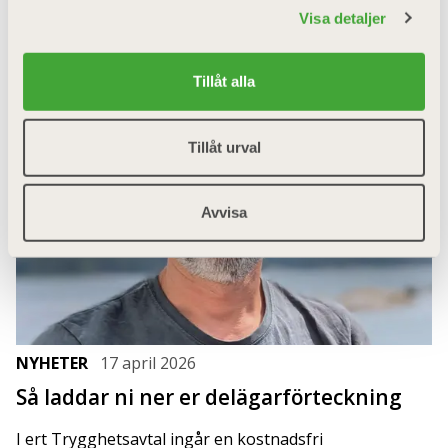
samfällighetsföreningar oavsiktligt hamnat i kläm med
Visa detaljer
ökade kostnader som följd.
Tillåt alla
Tillåt urval
Avvisa
NYHETER
17 april 2026
Så laddar ni ner er delägarförteckning
I ert Trygghetsavtal ingår en kostnadsfri