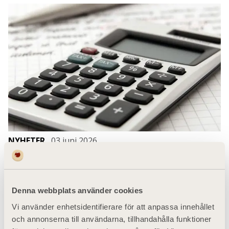
NYHETER
03 juni 2026
15 september: Grundutbildning för
kassörer
Denna webbplats använder cookies
Det här är en grundkurs i bokföring som bygger på
praktiska exempel från en samfällighets vardag.
Vi använder enhetsidentifierare för att anpassa innehållet
och annonserna till användarna, tillhandahålla funktioner