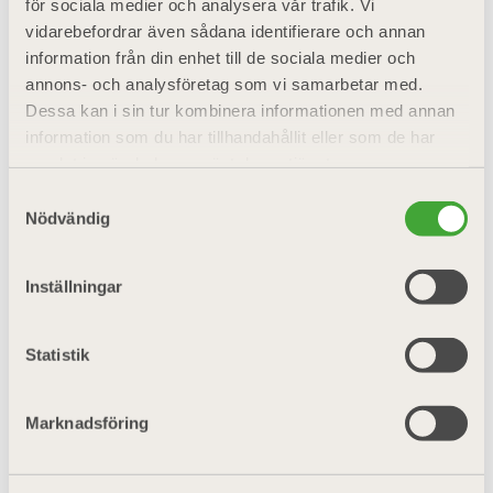
för sociala medier och analysera vår trafik. Vi
vidarebefordrar även sådana identifierare och annan
information från din enhet till de sociala medier och
annons- och analysföretag som vi samarbetar med.
Dessa kan i sin tur kombinera informationen med annan
information som du har tillhandahållit eller som de har
samlat in när du har använt deras tjänster.
Samtyckesval
Nödvändig
Inställningar
NYHETER
01 juni 2026
Obegripligt att samfälligheter förlorat
Statistik
rätten till ränteavdrag
Marknadsföring
När regeringen stramade åt ränteavdraget för lån
utan säkerhet var målet att minska
överskuldsättningen. Men nu har