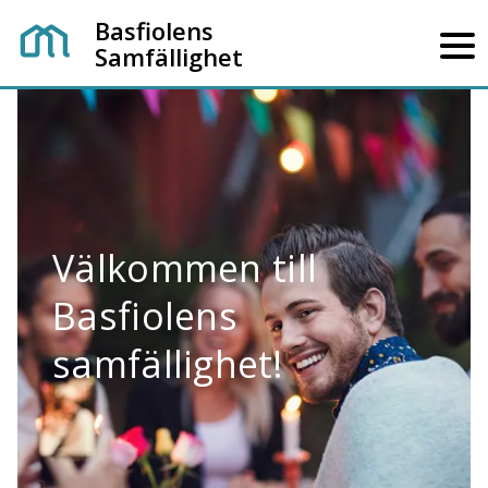
Basfiolens
Samfällighet
Välkommen till
Basfiolens
samfällighet!