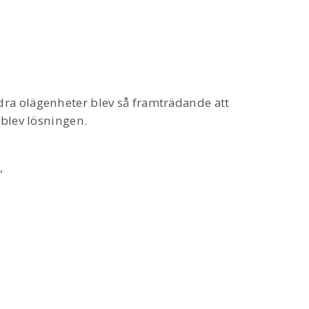
ra olägenheter blev så framträdande att
 blev lösningen.
,