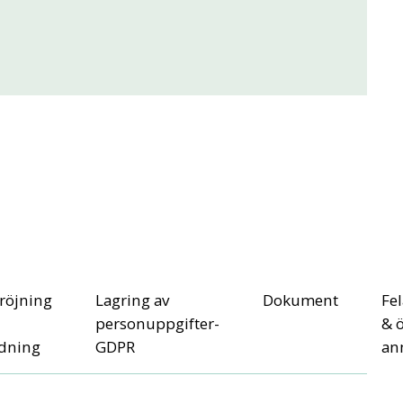
röjning
Lagring av
Dokument
Fe
personuppgifter-
& ö
dning
GDPR
an