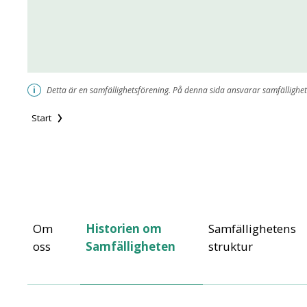
i
Detta är en samfällighetsförening. På denna sida ansvarar samfällighet
Start
Anläggnings samfälligheten Frösunda i Bålsta
Om
Historien om
Samfällighetens
oss
Samfälligheten
struktur