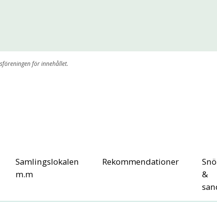
sföreningen för innehållet.
Samlingslokalen
Rekommendationer
Snö
m.m
&
san