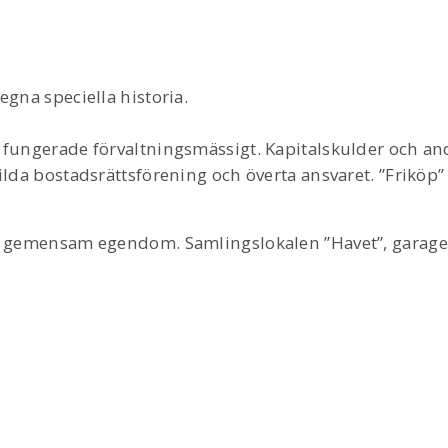
gna speciella historia.
fungerade förvaltningsmässigt. Kapitalskulder och and
da bostadsrättsförening och överta ansvaret. ”Friköp”
l gemensam egendom. Samlingslokalen ”Havet”, garage