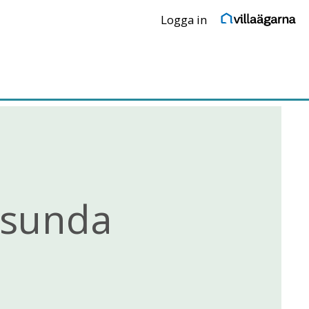
Logga in
ösunda