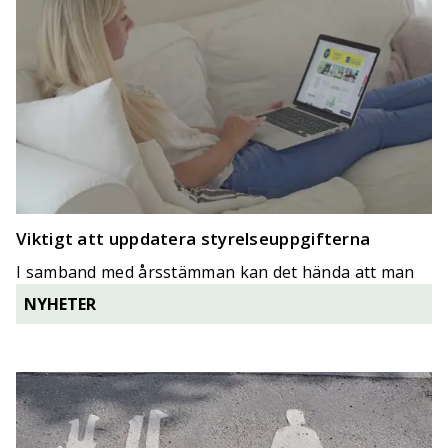
Viktigt att uppdatera styrelseuppgifterna
I samband med årsstämman kan det hända att man
byter ut hela eller delar av styrelsen.
NYHETER