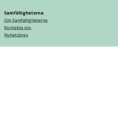
Samfälligheterna
Om Samfälligheterna
Kontakta oss
Nyhetsbrev
Trygghetsavtal
Om Villaägarna
Om Trygghetsavtal
Teckna Trygghetsavtal
Vanliga frågor (FAQ)
Logga in
Cookies
Personuppgifter
Copyright © 2025 Villaägarnas Riksförbund. Ansvarig
utgivare: Lisa Hjelm