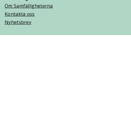
Om Samfälligheterna
Kontakta oss
Nyhetsbrev
Trygghetsavtal
Om Villaägarna
Om Trygghetsavtal
Teckna Trygghetsavtal
Vanliga frågor (FAQ)
Logga in
Cookies
Personuppgifter
Copyright © 2025 Villaägarnas Riksförbund. Ansvarig
utgivare: Lisa Hjelm