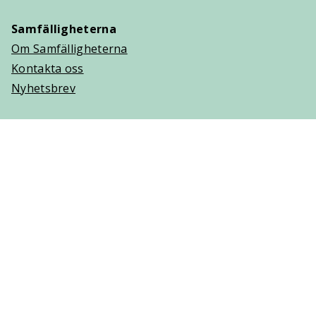
Samfälligheterna
Om Samfälligheterna
Kontakta oss
Nyhetsbrev
Trygghetsavtal
Om Villaägarna
Om Trygghetsavtal
Teckna Trygghetsavtal
Vanliga frågor (FAQ)
Logga in
Cookies
Personuppgifter
Copyright © 2025 Villaägarnas Riksförbund. Ansvarig
utgivare: Lisa Hjelm