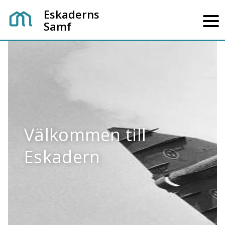
Eskaderns
Samf
Välkommen till
Eskadern