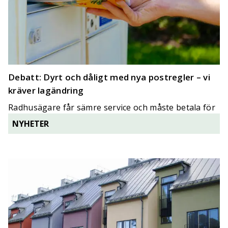
Debatt: Dyrt och dåligt med nya postregler – vi
kräver lagändring
Radhusägare får sämre service och måste betala för
nya postanordningar efter nya regler.
NYHETER