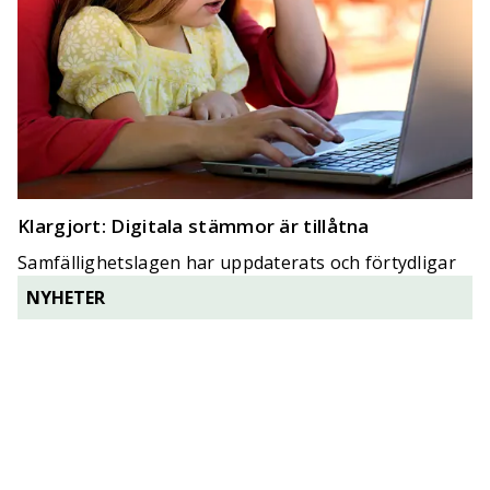
Klargjort: Digitala stämmor är tillåtna
Samfällighetslagen har uppdaterats och förtydligar
att stämmor får vara digitala.
NYHETER