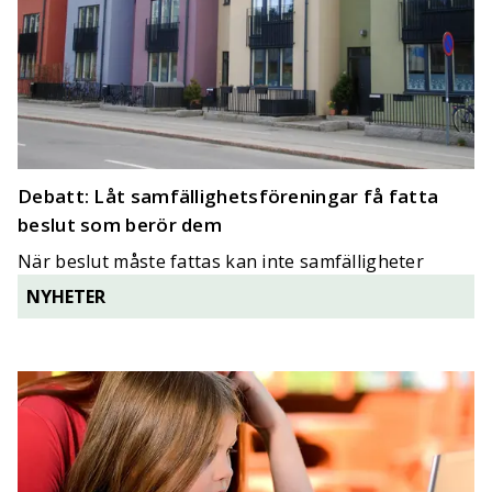
Debatt: Låt samfällighetsföreningar få fatta
beslut som berör dem
När beslut måste fattas kan inte samfälligheter
tvingas gå omvägar genom Lantmäteriet.
NYHETER