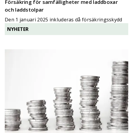
Försäkring för samfälligheter med laddboxar
och laddstolpar
Den 1 januari 2025 inkluderas då försäkringsskydd
för laddboxar och laddstolpar.
NYHETER