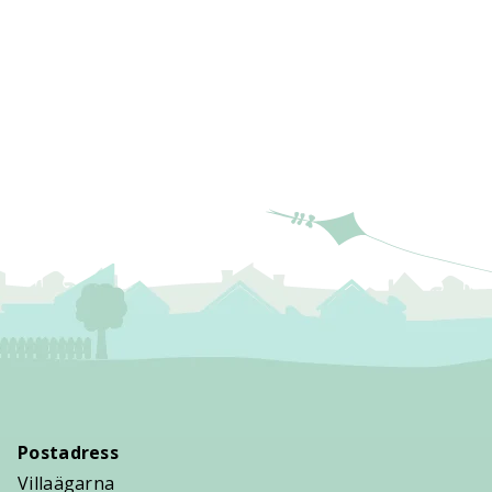
Postadress
Villaägarna