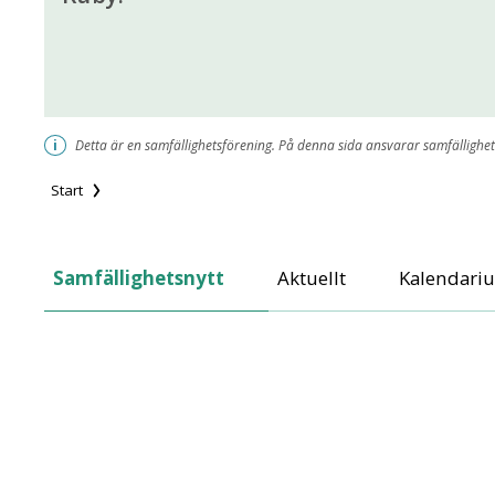
i
Detta är en samfällighetsförening. På denna sida ansvarar samfällighet
Start
Vagnmakarens Samf
Samfällighetsnytt
Aktuellt
Kalendari