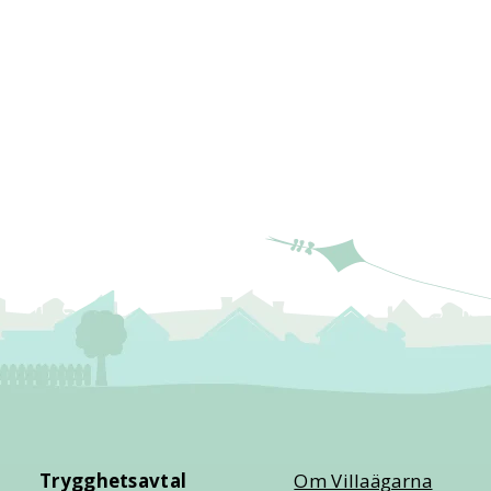
Trygghetsavtal
Om Villaägarna