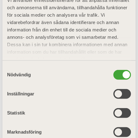
och annonserna till användarna, tillhandahålla funktioner
för sociala medier och analysera vår trafik. Vi
vidarebefordrar även sådana identifierare och annan
Ledamot
information från din enhet till de sociala medier och
annons- och analysföretag som vi samarbetar med.
Anita Willhelmsen (8)
Dessa kan i sin tur kombinera informationen med annan
information som du har tillhandahållit eller som de har
samlat in när du har använt deras tjänster.
Lena Nevbrant (6)
Samtyckesval
Nödvändig
Ledamot
Inställningar
Ulf Hugo (74)
Statistik
Marknadsföring