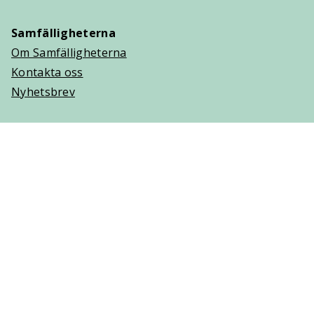
Samfälligheterna
Om Samfälligheterna
Kontakta oss
Nyhetsbrev
Trygghetsavtal
Om Villaägarna
Om Trygghetsavtal
Teckna Trygghetsavtal
Vanliga frågor (FAQ)
Logga in
Cookies
Personuppgifter
Copyright © 2025 Villaägarnas Riksförbund. Ansvarig
utgivare: Lisa Hjelm