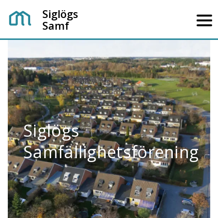
Siglögs
Samf
Siglögs
Samfällighetsförening