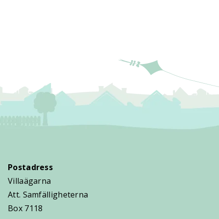
Postadress
Villaägarna
Att. Samfälligheterna
Box 7118