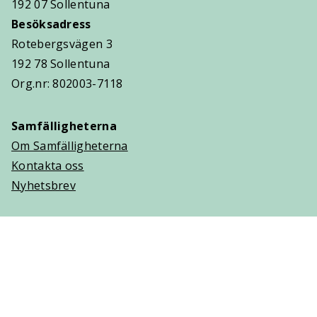
192 07 Sollentuna
Besöksadress
Rotebergsvägen 3
192 78 Sollentuna
Org.nr: 802003-7118
Samfälligheterna
Om Samfälligheterna
Kontakta oss
Nyhetsbrev
Trygghetsavtal
Om Villaägarna
Om Trygghetsavtal
Teckna Trygghetsavtal
Vanliga frågor (FAQ)
Logga in