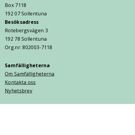
Box 7118
192 07 Sollentuna
Besöksadress
Rotebergsvägen 3
192 78 Sollentuna
Org.nr: 802003-7118
Samfälligheterna
Om Samfälligheterna
Kontakta oss
Nyhetsbrev
Trygghetsavtal
Om Villaägarna
Om Trygghetsavtal
Teckna Trygghetsavtal
Vanliga frågor (FAQ)