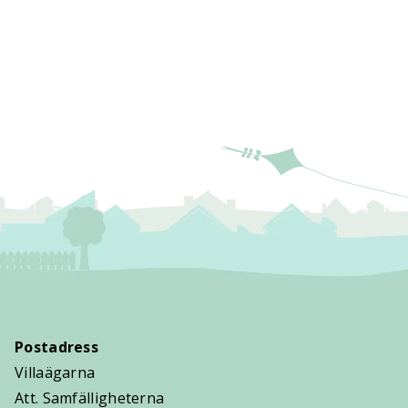
Postadress
Villaägarna
Att. Samfälligheterna