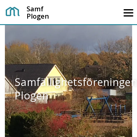
Samf
Plogen
Samfällighetsföreninge
Plogen