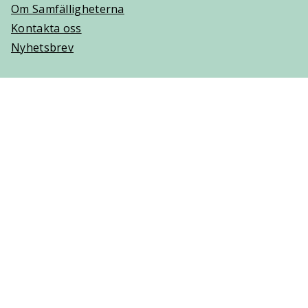
Om Samfälligheterna
Kontakta oss
Nyhetsbrev
Trygghetsavtal
Om Villaägarna
Om Trygghetsavtal
Teckna Trygghetsavtal
Vanliga frågor (FAQ)
Logga in
Cookies
Personuppgifter
Copyright © 2025 Villaägarnas Riksförbund. Ansvarig
utgivare: Lisa Hjelm