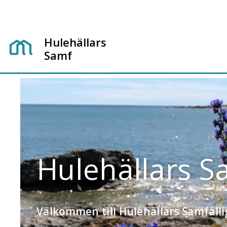
Hulehällars
Samf
Hulehällars S
Välkommen till Hulehällars Samfäll