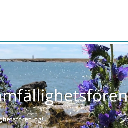
amfällighetsfören
ighetsförening!