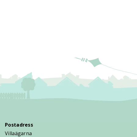
Postadress
Villaägarna