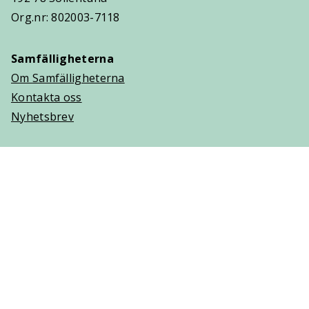
Org.nr: 802003-7118
Samfälligheterna
Om Samfälligheterna
Kontakta oss
Nyhetsbrev
Trygghetsavtal
Om Villaägarna
Om Trygghetsavtal
Teckna Trygghetsavtal
Vanliga frågor (FAQ)
Logga in
Cookies
Personuppgifter
Copyright © 2025 Villaägarnas Riksförbund. Ansvarig