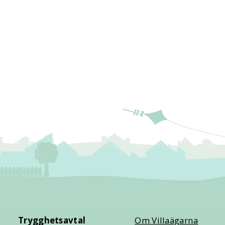
Trygghetsavtal
Om Villaägarna