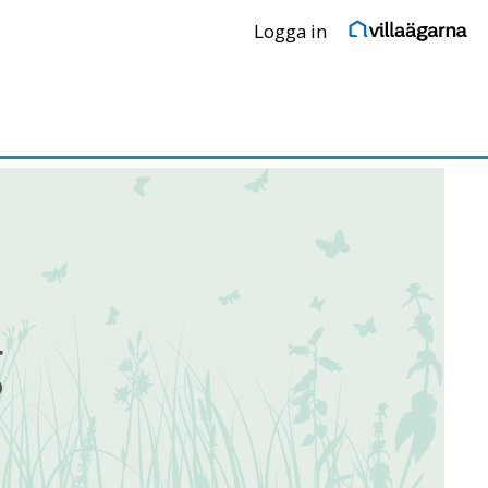
Logga in
g