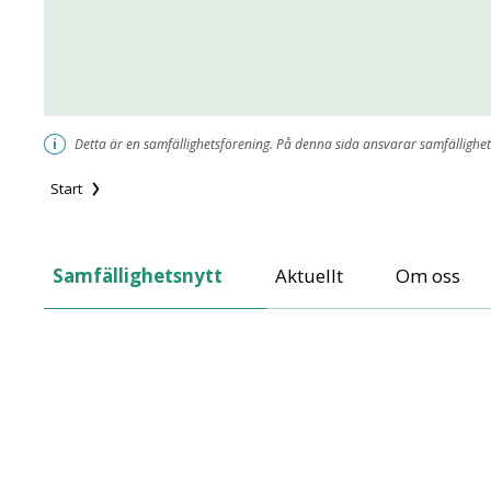
i
Detta är en samfällighetsförening. På denna sida ansvarar samfällighet
Start
Gröndals Samf
Samfällighetsnytt
Aktuellt
Om oss