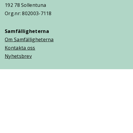
192 78 Sollentuna
Org.nr: 802003-7118
Samfälligheterna
Om Samfälligheterna
Kontakta oss
Nyhetsbrev
Trygghetsavtal
Om Villaägarna
Om Trygghetsavtal
Teckna Trygghetsavtal
Vanliga frågor (FAQ)
Logga in
Cookies
Personuppgifter