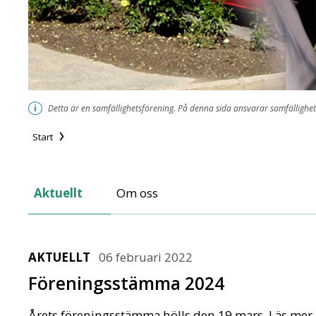
i
Detta är en samfällighetsförening. På denna sida ansvarar samfällighet
Start
Alhagens Samfällighetsförening
Aktuellt
Om oss
AKTUELLT
06 februari 2022
Föreningsstämma 2024
Årets föreningsstämma hölls den 19 mars. Läs mer h