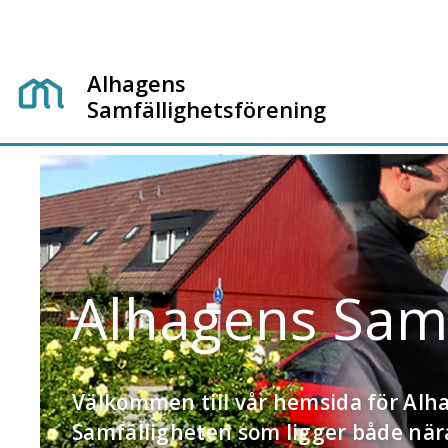
Alhagens
Samfällighetsförening
Alhagens Samf
Välkommen till vår hemsida för Alh
Samfälligheten som ligger både när