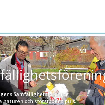
ällighetsförenin
agens Samfällighetsförening.
a naturen och storstadens puls.