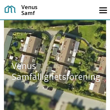
Venus
Samf
Venus
Samfällighetsförening