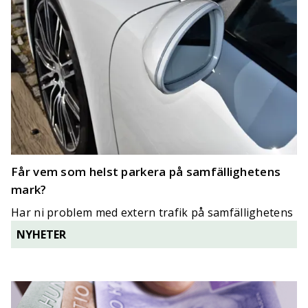
Får vem som helst parkera på samfällighetens
mark?
Har ni problem med extern trafik på samfällighetens
mark? Vi går igenom vad som gäller.
NYHETER