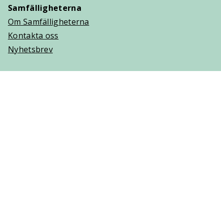
Samfälligheterna
Om Samfälligheterna
Kontakta oss
Nyhetsbrev
Trygghetsavtal
Om Villaägarna
Om Trygghetsavtal
Teckna Trygghetsavtal
Vanliga frågor (FAQ)
Logga in
Cookies
Personuppgifter
Copyright © 2025 Villaägarnas Riksförbund. Ansvarig
utgivare: Lisa Hjelm