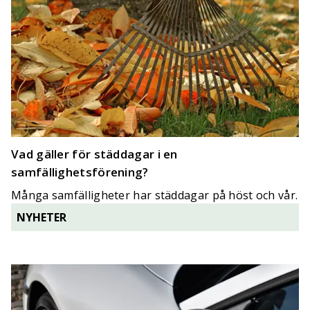
Vad gäller för städdagar i en
samfällighetsförening?
Många samfälligheter har städdagar på höst och vår.
Men vad gäller?
NYHETER