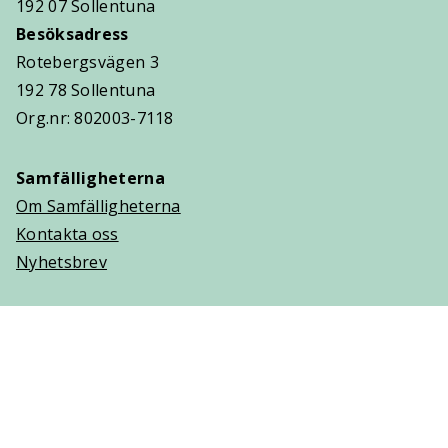
192 07 Sollentuna
Besöksadress
Rotebergsvägen 3
192 78 Sollentuna
Org.nr: 802003-7118
Samfälligheterna
Om Samfälligheterna
Kontakta oss
Nyhetsbrev
Trygghetsavtal
Om Villaägarna
Om Trygghetsavtal
Teckna Trygghetsavtal
Vanliga frågor (FAQ)
Logga in