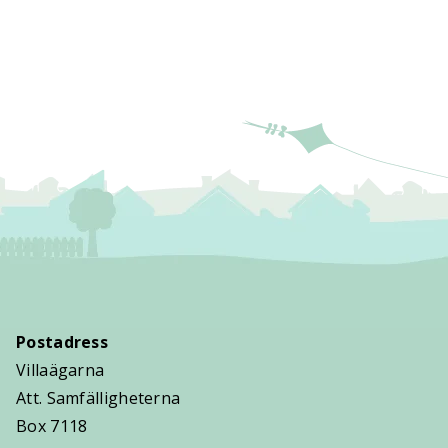
Postadress
Villaägarna
Att. Samfälligheterna
Box 7118