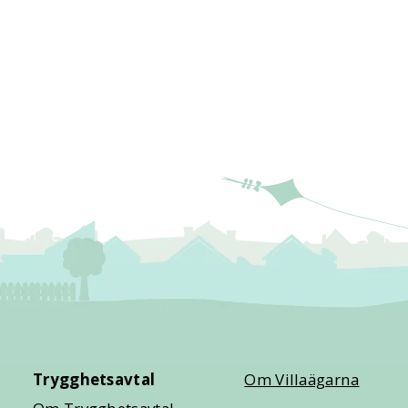
Trygghetsavtal
Om Villaägarna