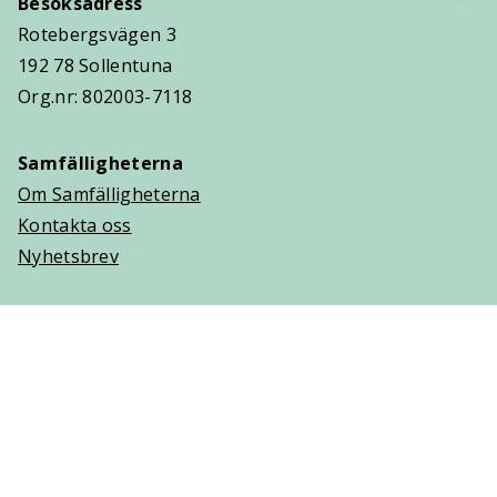
Besöksadress
Rotebergsvägen 3
192 78 Sollentuna
Org.nr: 802003-7118
Samfälligheterna
Om Samfälligheterna
Kontakta oss
Nyhetsbrev
Trygghetsavtal
Om Villaägarna
Om Trygghetsavtal
Teckna Trygghetsavtal
Vanliga frågor (FAQ)
Logga in