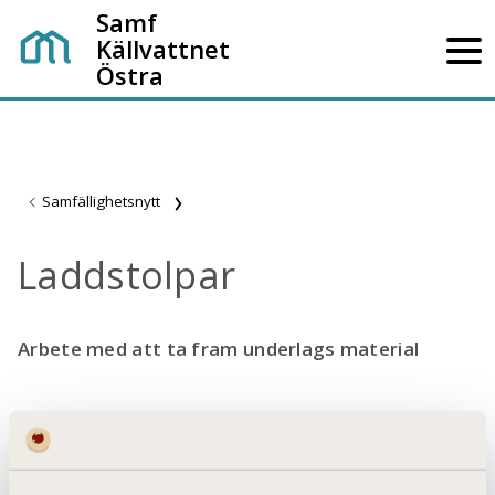
Samf
Källvattnet
Östra
Samfällighetsnytt
Laddstolpar
Arbete med att ta fram underlags material
24 juli 2023
SAMF KÄLLVATTNET ÖSTRA