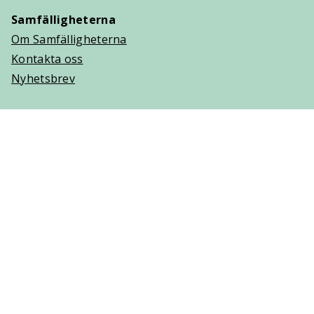
Samfälligheterna
Om Samfälligheterna
Kontakta oss
Nyhetsbrev
Trygghetsavtal
Om Villaägarna
Om Trygghetsavtal
Teckna Trygghetsavtal
Vanliga frågor (FAQ)
Logga in
Cookies
Personuppgifter
Copyright © 2025 Villaägarnas Riksförbund. Ansvarig
utgivare: Lisa Hjelm