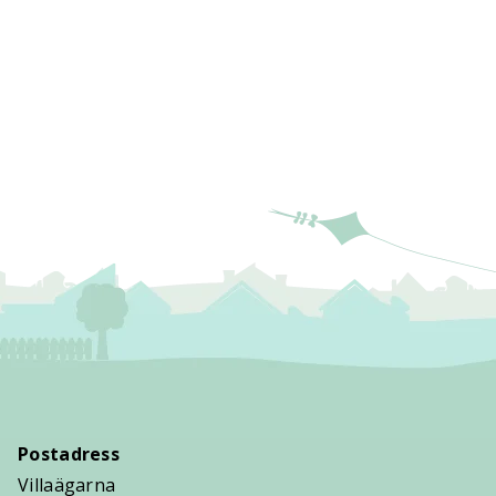
Postadress
Villaägarna