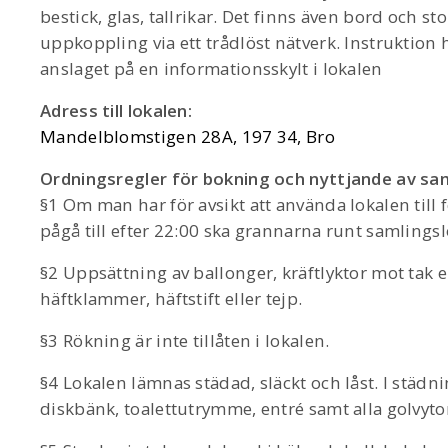
bestick, glas, tallrikar. Det finns även bord och sto
uppkoppling via ett trådlöst nätverk. Instruktion
anslaget på en informationsskylt i lokalen
Adress till lokalen:
Mandelblomstigen 28A, 197 34, Bro
Ordningsregler för bokning och nyttjande av sam
§1 Om man har för avsikt att använda lokalen ti
pågå till efter 22:00 ska grannarna runt samlings
§2 Uppsättning av ballonger, kräftlyktor mot tak el
häftklammer, häftstift eller tejp.
§3 Rökning är inte tillåten i lokalen.
§4 Lokalen lämnas städad, släckt och låst. I städn
diskbänk, toalettutrymme, entré samt alla golvyto