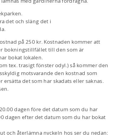
len lämnas med gardinerna fördragna.
lekparken.
ra det och släng det i
la.
kostnad på 250 kr. Kostnaden kommer att
okningstillfället till den som är
ar bokat lokalen.
som tex. trasigt fönster odyl.) så kommer den
ngsskyldig motsvarande den kostnad som
r ersätta det som har skadats eller saknas.
sen.
 – 20.00 dagen före det datum som du har
.00 dagen efter det datum som du har bokat
ut och återlämna nyckeln hos ser du nedan: