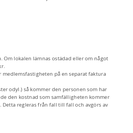
en. Om lokalen lämnas ostädad eller om något
r.
r medlemsfastigheten på en separat faktura
önster odyl.) så kommer den personen som har
rande den kostnad som samfälligheten kommer
Detta regleras från fall till fall och avgörs av