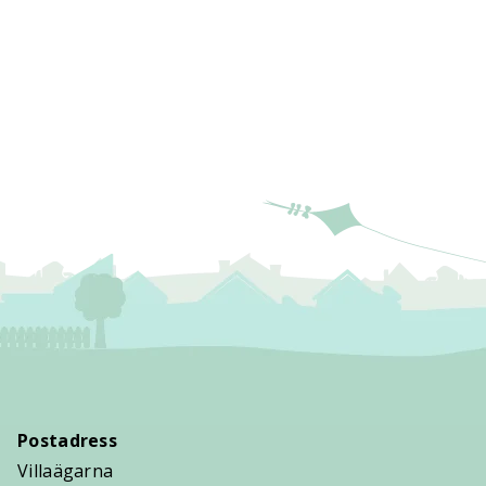
Postadress
Villaägarna