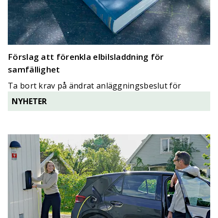
Förslag att förenkla elbilsladdning för
samfällighet
Ta bort krav på ändrat anläggningsbeslut för
elbilsladdning, föreslår utredning.
NYHETER