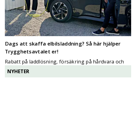
Dags att skaffa elbilsladdning? Så här hjälper
Trygghetsavtalet er!
Rabatt på laddlösning, försäkring på hårdvara och
möjlighet till banklån är några exempel.
NYHETER