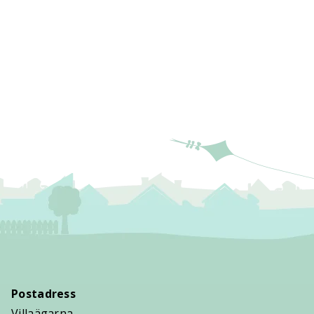
Postadress
Villaägarna